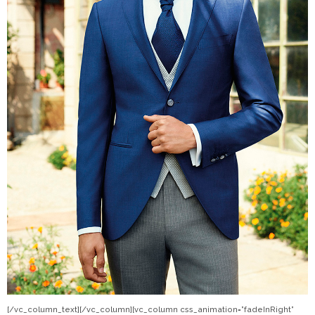
[/vc_column_text][/vc_column][vc_column css_animation=”fadeInRight”