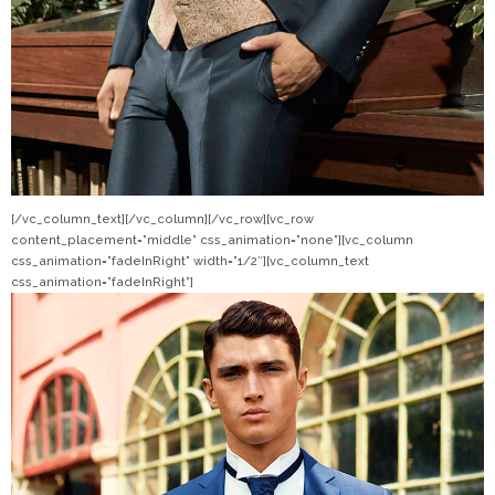
[/vc_column_text][/vc_column][/vc_row][vc_row
content_placement=”middle” css_animation=”none”][vc_column
css_animation=”fadeInRight” width=”1/2″][vc_column_text
css_animation=”fadeInRight”]