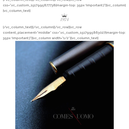
css=”.vc_custom_1517995877738{margin-top: 35px !important;}”][vc_column]
[vc_column_text]
[/vc_column_text][/vc_column][/vc_row][vc_row
content_placement=”middle” css=”.vc_custom_1517995863027{margin-top:
35px !important;}”][vc_column width=”1/2″][vc_column_text]