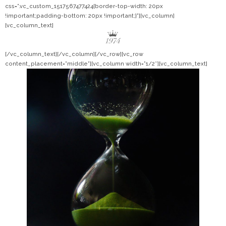
css=”.vc_custom_1517567477424{border-top-width: 20px
!important;padding-bottom: 20px !important;}”][vc_column]
[vc_column_text]
[/vc_column_text][/vc_column][/vc_row][vc_row
content_placement=”middle”][vc_column width=”1/2″][vc_column_text]