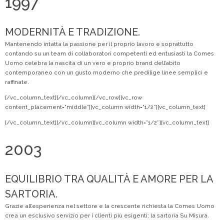
1997
MODERNITÀ E TRADIZIONE.
Mantenendo intatta la passione per il proprio lavoro e soprattutto
contando su un team di collaboratori competenti ed entusiasti la Comes
Uomo celebra la nascita di un vero e proprio brand dell’abito
contemporaneo con un gusto moderno che predilige linee semplici e
raffinate.
[/vc_column_text][/vc_column][/vc_row][vc_row
content_placement=”middle”][vc_column width=”1/2″][vc_column_text]
[/vc_column_text][/vc_column][vc_column width=”1/2″][vc_column_text]
2003
EQUILIBRIO TRA QUALITÀ E AMORE PER LA
SARTORIA.
Grazie all’esperienza nel settore e la crescente richiesta la Comes Uomo
crea un esclusivo servizio per i clienti più esigenti: la sartoria Su Misura.