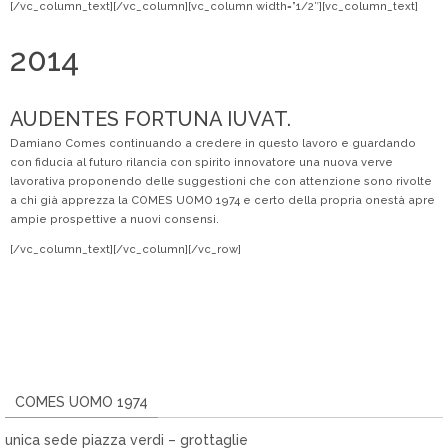
[/vc_column_text][/vc_column][vc_column width=”1/2″][vc_column_text]
2014
AUDENTES FORTUNA IUVAT.
Damiano Comes continuando a credere in questo lavoro e guardando
con fiducia al futuro rilancia con spirito innovatore una nuova verve
lavorativa proponendo delle suggestioni che con attenzione sono rivolte
a chi già apprezza la COMES UOMO 1974 e certo della propria onestà apre
ampie prospettive a nuovi consensi.
[/vc_column_text][/vc_column][/vc_row]
COMES UOMO 1974
unica sede piazza verdi – grottaglie