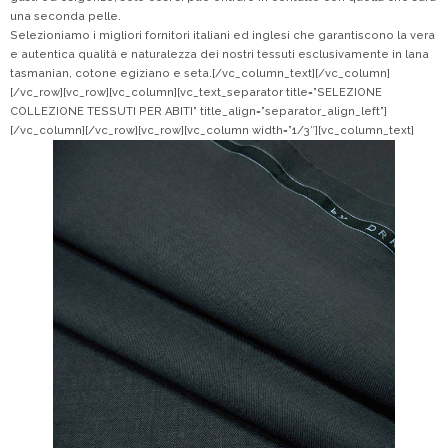
una seconda pelle.
Selezioniamo i migliori fornitori italiani ed inglesi che garantiscono la vera
e autentica qualità e naturalezza dei nostri tessuti esclusivamente in lana
tasmanian, cotone egiziano e seta.[/vc_column_text][/vc_column]
[/vc_row][vc_row][vc_column][vc_text_separator title=”SELEZIONE
COLLEZIONE TESSUTI PER ABITI” title_align=”separator_align_left”]
[/vc_column][/vc_row][vc_row][vc_column width=”1/3″][vc_column_text]