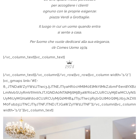
per accogliere i clienti
ognuno con le proprie esigenze:
piazza Verdi a Grottaglie.
Il luogo in cui un uomo quando entra
si sente a casa.
Per l’uomo che vuole dedicarsi alla sua eleganza,
c’è Comes Uomo 1974.
[/vc_column_text][vc_column_text]
[/vc_column_text][/vc_column][/vc_row][vc_row][vc_column width=”1/2″]
[vc_gmaps link=”#E-
8_JTNDaWZyYW1lJTIwc3JjJTNEJTIyaHR0cHMlM0ElMkYlMkZzbmF6enltYXBz
LmNvbSUyRmVtYmVkJTJGNDA0NTAlMjIlMjB3aWR0aCUzRCUyMjEwMCUyNS
UyMiUyMGhlaWdodCUzRCUyMjQ1MHB4JTIyJTIwc3R5bGUlM0QlMjJib3JkZXIl
M0Fub25lJTNCJTIyJTNFJTNDJTJGaWZyYW1lJTNF”][/vc_column][vc_column
width=”1/2″][vc_column_text]