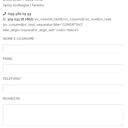
74023 Grottaglie | Taranto
099 562 29 93
329 033 18 16
[/vc_column_text][/vc_column][/vc_row][vc_row]
[vc_column][vc_text_separator title=”CONTATTACI”
title_align=”separator_align_left” color=”black”]
NOME E COGNOME*
EMAIL*
TELEFONO*
RICHIESTA*