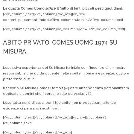
La qualità Comes Uomo 1974 è il frutto di tanti piccoli gesti quotidiani.
[/vc_column_text][/vc_column][/vc_row][vc_row
content_placement=”middle”][vc_column width=”1/2″][vc_column_text]
[/vc_column_text][/vc_column][vc_column width=”1/2″][vc_column_text]
ABITO PRIVATO. COMES UOMO 1974 SU
MISURA.
L’esclusiva esperienza del Su Misura ha inizio con l’incontro di un nostro
responsabile che guida il cliente nelle scelte in base a esigenze, gusto e
preferenze di stile.
Il servizio Su Misura Comes Uomo 1974 offre un’esperienza personalizzata
dedicata a uomini che ricercano stile ed esclusività.
L’ospitalità qui è di casa, per il tuo abito non preoccuparti, alle tue
esigenze ci pensano i nostri sarti.
[/vc_column_text][/vc_column][/vc_row][vc_row][vc_column]
[vc_column_text]
[/vc_column_text][/vc_column][/vc_row]