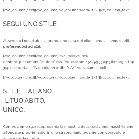
[/vc_column_text][/vc_column][vc_column width=”1/2″][vc_column_text]
SEGUI UNO STILE
Attraverso i nostri abiti ci prendiamo cura dei clienti che ci hanno scelti,
preferendoci ad altri.
[/vc_column_text][/vc_column][/vc_row][vc_row
content_placement=”middle” css=”.vc_custom_1517995504156{margin-top:
35px !important;}”][vc_column width=”1/2″][vc_column_text]
[/vc_column_text][/vc_column][vc_column width=”1/2″][vc_column_text]
STILE ITALIANO.
IL TUO ABITO.
UNICO.
Comes Uomo 1974 rappresenta la maestria della tradizione maschile che
affonda le proprie radici in uno straordinario legame con coraggio e
amore per la qualità.