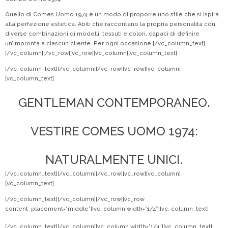
Quello di Comes Uomo 1974 è un modo di proporre uno stile che si ispira
alla perfezione estetica. Abiti che raccontano la propria personalità con
diverse combinazioni di modelli, tessuti e colori, capaci di definire
un’impronta a ciascun cliente. Per ogni occasione.[/vc_column_text]
[/vc_column][/vc_row][vc_row][vc_column][vc_column_text]
[/vc_column_text][/vc_column][/vc_row][vc_row][vc_column]
[vc_column_text]
GENTLEMAN CONTEMPORANEO.
VESTIRE COMES UOMO 1974:
NATURALMENTE UNICI.
[/vc_column_text][/vc_column][/vc_row][vc_row][vc_column]
[vc_column_text]
[/vc_column_text][/vc_column][/vc_row][vc_row
content_placement=”middle”][vc_column width=”1/4″][vc_column_text]
[/vc_column_text][/vc_column][vc_column width=”1/4″][vc_column_text]