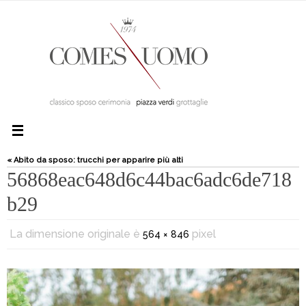
« Abito da sposo: trucchi per apparire più alti
56868eac648d6c44bac6adc6de718
b29
La dimensione originale è
pixel
564 × 846