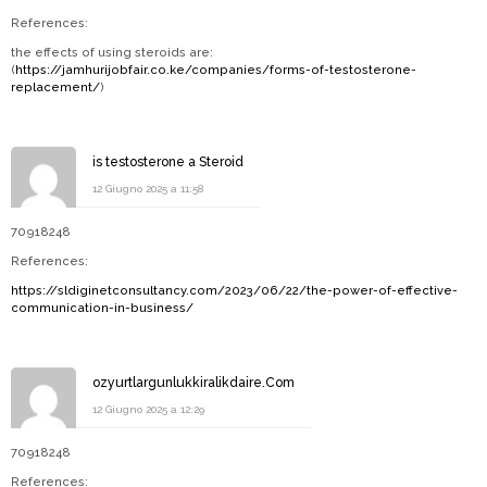
References:
the effects of using steroids are:
(
https://jamhurijobfair.co.ke/companies/forms-of-testosterone-
replacement/
)
is testosterone a Steroid
12 Giugno 2025 a 11:58
70918248
References:
https://sldiginetconsultancy.com/2023/06/22/the-power-of-effective-
communication-in-business/
ozyurtlargunlukkiralikdaire.Com
12 Giugno 2025 a 12:29
70918248
References: