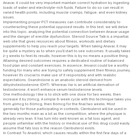
Anavar, it could be very important maintain correct hydration by ingesting
loads of water and electrolyte-rich fluids. Failure to do so can result in
varied health points, including muscle cramps, fatigue, and even kidney
issues.
Implementing proper PCT measures can contribute considerably to
counteracting these potential opposed results. In this text, we will delve
into this topic, analyzing the potential connection between Anavar usage
and the danger of erectile dysfunction. Steroid Source Talk is a impartial
web site that gives resources about fitness, workouts and dietary
supplements to help you reach your targets. When taking Anavar, it may
be quite a mystery as to when you’ll start to see outcomes. It usually takes
2-3 weeks to feel its results, however this is by no means a positive thing.
Attaining desired outcomes requires a dedicated routine of balanced
food plan and constant exercises. In essence, Anvarol could be a worthy
funding for many who are trying to safely supplement their fitness journey,
however it’s crucial to make use of it responsibly and with realistic
expectations. Oxandrolone is an anabolic steroid derived from
dihydrotestosterone (DHT). Whereas Var is an artificial derivation of
testosterone, it won’t enhance serum testosterone levels.
One methodology I like is to stick with one dose for two weeks, then
increase it by 20mcg. A simple 6-week cycle with this technique takes you
from 40mcg to 60mcg, then 80mcg for the final two weeks. Most
generally for those participating in contests, Clenbuterol will be used in
the two months main as a lot as the competition, where the physique is
already very lean. It has turn into well-known as a fat loss agent, and
people unfamiliar with the history or medical use of this drug could easily
assume that fats loss is the reason Clenbuterol exists.
In Contrast To Anadrol, which causes results within the first few days of a