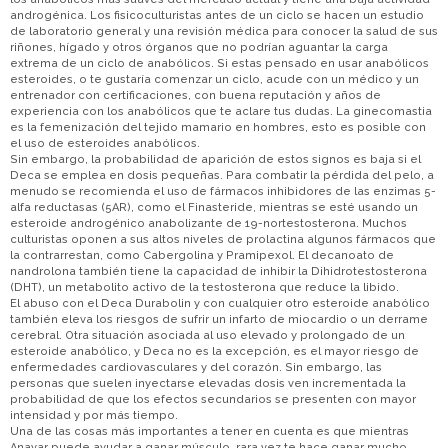
androgénica. Los fisicoculturistas antes de un ciclo se hacen un estudio
de laboratorio general y una revisión médica para conocer la salud de sus
riñones, hígado y otros órganos que no podrían aguantar la carga
extrema de un ciclo de anabólicos. Si estas pensado en usar anabólicos
esteroides, o te gustaría comenzar un ciclo, acude con un médico y un
entrenador con certificaciones, con buena reputación y años de
experiencia con los anabólicos que te aclare tus dudas. La ginecomastia
es la femenización del tejido mamario en hombres, esto es posible con
el uso de esteroides anabólicos.
Sin embargo, la probabilidad de aparición de estos signos es baja si el
Deca se emplea en dosis pequeñas. Para combatir la pérdida del pelo, a
menudo se recomienda el uso de fármacos inhibidores de las enzimas 5-
alfa reductasas (5AR), como el Finasteride, mientras se esté usando un
esteroide androgénico anabolizante de 19-nortestosterona. Muchos
culturistas oponen a sus altos niveles de prolactina algunos fármacos que
la contrarrestan, como Cabergolina y Pramipexol. El decanoato de
nandrolona también tiene la capacidad de inhibir la Dihidrotestosterona
(DHT), un metabolito activo de la testosterona que reduce la libido.
El abuso con el Deca Durabolin y con cualquier otro esteroide anabólico
también eleva los riesgos de sufrir un infarto de miocardio o un derrame
cerebral. Otra situación asociada al uso elevado y prolongado de un
esteroide anabólico, y Deca no es la excepción, es el mayor riesgo de
enfermedades cardiovasculares y del corazón. Sin embargo, las
personas que suelen inyectarse elevadas dosis ven incrementada la
probabilidad de que los efectos secundarios se presenten con mayor
intensidad y por más tiempo.
Una de las cosas más importantes a tener en cuenta es que mientras
Anavar puede ayudar a ganar músculo, rara vez te hace ganar mucho