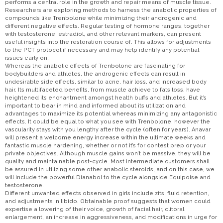
performs a central role in the growth and repair means of muscle tissue.
Researchers are exploring methods to harness the anabolic properties of
compounds like Trenbolone while minimizing their androgenic and
different negative effects. Regular testing of hormone ranges, together
with testosterone, estradiol, and other relevant markers, can present
useful insights into the restoration course of. This allows for adjustments
to the PCT protocol if necessary and may help identify any potential
issues early on.
Whereas the anabolic effects of Trenbolone are fascinating for
bodybuilders and athletes, the androgenic effects can result in
undesirable side effects, similar to acne, hair loss, and increased body
hair. Its multifaceted benefits, from muscle achieve to fats loss, have
heightened its enchantment amongst health buffs and athletes. But it’s
important to bear in mind and informed about its utilization and
advantages to maximize its potential whereas minimizing any antagonistic
effects. It could be equal to what you see with Trenbolone, however the
vascularity stays with you lengthy after the cycle (often for years). Anavar
will present a welcome energy increase within the ultimate weeks and
fantastic muscle hardening, whether or not it’s for contest prep or your
private objectives. Although muscle gains won’t be massive, they will be
quality and maintainable post-cycle. Most intermediate customers shall
be assured in utilizing some other anabolic steroids, and on this case, we
will include the powerful Dianabol to the cycle alongside Equipoise and
testosterone.
Different unwanted effects observed in girls include zits, fluid retention,
and adjustments in libido. Obtainable proof suggests that women could
expertise a lowering of their voice, growth of facial hair, clitoral
enlargement, an increase in aggressiveness, and modifications in urge for