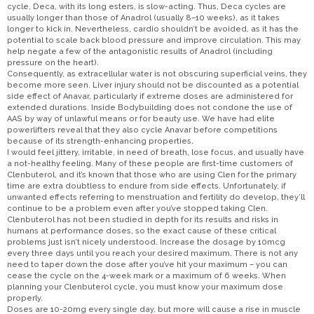
cycle, Deca, with its long esters, is slow-acting. Thus, Deca cycles are
usually longer than those of Anadrol (usually 8–10 weeks), as it takes
longer to kick in. Nevertheless, cardio shouldn’t be avoided, as it has the
potential to scale back blood pressure and improve circulation. This may
help negate a few of the antagonistic results of Anadrol (including
pressure on the heart).
Consequently, as extracellular water is not obscuring superficial veins, they
become more seen. Liver injury should not be discounted as a potential
side effect of Anavar, particularly if extreme doses are administered for
extended durations. Inside Bodybuilding does not condone the use of
AAS by way of unlawful means or for beauty use. We have had elite
powerlifters reveal that they also cycle Anavar before competitions
because of its strength-enhancing properties.
I would feel jittery, irritable, in need of breath, lose focus, and usually have
a not-healthy feeling. Many of these people are first-time customers of
Clenbuterol, and it’s known that those who are using Clen for the primary
time are extra doubtless to endure from side effects. Unfortunately, if
unwanted effects referring to menstruation and fertility do develop, they’ll
continue to be a problem even after you’ve stopped taking Clen.
Clenbuterol has not been studied in depth for its results and risks in
humans at performance doses, so the exact cause of these critical
problems just isn’t nicely understood. Increase the dosage by 10mcg
every three days until you reach your desired maximum. There is not any
need to taper down the dose after you’ve hit your maximum – you can
cease the cycle on the 4-week mark or a maximum of 6 weeks. When
planning your Clenbuterol cycle, you must know your maximum dose
properly.
Doses are 10-20mg every single day, but more will cause a rise in muscle