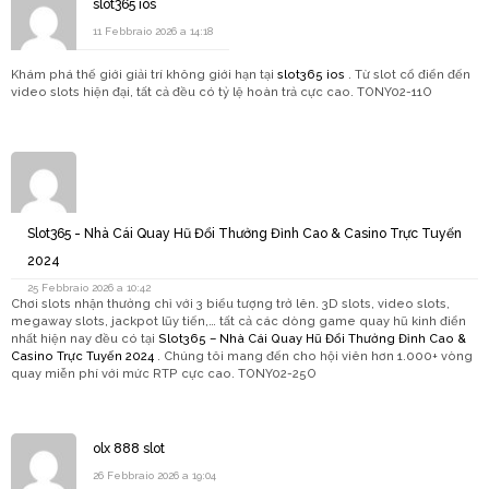
slot365 ios
11 Febbraio 2026 a 14:18
Khám phá thế giới giải trí không giới hạn tại
slot365 ios
. Từ slot cổ điển đến
video slots hiện đại, tất cả đều có tỷ lệ hoàn trả cực cao. TONY02-11O
Slot365 - Nhà Cái Quay Hũ Đổi Thưởng Đỉnh Cao & Casino Trực Tuyến
2024
25 Febbraio 2026 a 10:42
Chơi slots nhận thưởng chỉ với 3 biểu tượng trở lên. 3D slots, video slots,
megaway slots, jackpot lũy tiến,… tất cả các dòng game quay hũ kinh điển
nhất hiện nay đều có tại
Slot365 – Nhà Cái Quay Hũ Đổi Thưởng Đỉnh Cao &
Casino Trực Tuyến 2024
. Chúng tôi mang đến cho hội viên hơn 1.000+ vòng
quay miễn phí với mức RTP cực cao. TONY02-25O
olx 888 slot
26 Febbraio 2026 a 19:04