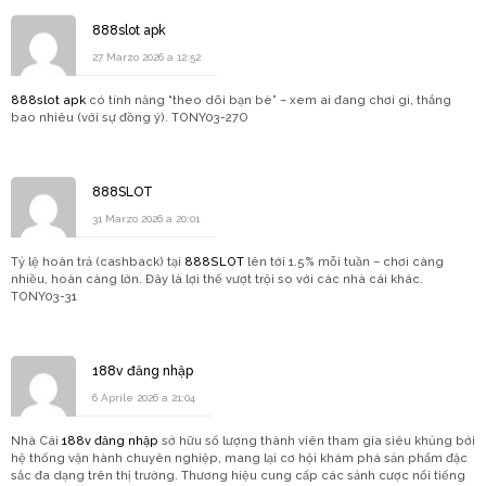
888slot apk
27 Marzo 2026 a 12:52
888slot apk
có tính năng “theo dõi bạn bè” – xem ai đang chơi gì, thắng
bao nhiêu (với sự đồng ý). TONY03-27O
888SLOT
31 Marzo 2026 a 20:01
Tỷ lệ hoàn trả (cashback) tại
888SLOT
lên tới 1.5% mỗi tuần – chơi càng
nhiều, hoàn càng lớn. Đây là lợi thế vượt trội so với các nhà cái khác.
TONY03-31
188v đăng nhập
6 Aprile 2026 a 21:04
Nhà Cái
188v đăng nhập
sở hữu số lượng thành viên tham gia siêu khủng bởi
hệ thống vận hành chuyên nghiệp, mang lại cơ hội khám phá sản phẩm đặc
sắc đa dạng trên thị trường. Thương hiệu cung cấp các sảnh cược nổi tiếng