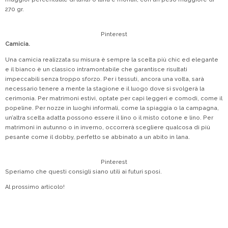
270 gr.
Pinterest
Camicia.
Una camicia realizzata su misura è sempre la scelta più chic ed elegante
e il bianco è un classico intramontabile che garantisce risultati
impeccabili senza troppo sforzo. Per i tessuti, ancora una volta, sarà
necessario tenere a mente la stagione e il luogo dove si svolgerà la
cerimonia. Per matrimoni estivi, optate per capi leggeri e comodi, come il
popeline. Per nozze in luoghi informali, come la spiaggia o la campagna,
un’altra scelta adatta possono essere il lino o il misto cotone e lino. Per
matrimoni in autunno o in inverno, occorrerà scegliere qualcosa di più
pesante come il dobby, perfetto se abbinato a un abito in lana.
Pinterest
Speriamo che questi consigli siano utili ai futuri sposi.
Al prossimo articolo!