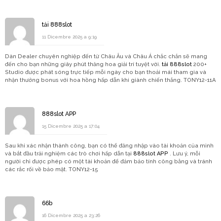
tải 888slot
11 Dicembre 2025 a 9:19
Dàn Dealer chuyên nghiệp đến từ Châu Âu và Châu Á chắc chắn sẽ mang
đến cho bạn những giây phút thăng hoa giải trí tuyệt vời.
tải 888slot
200+
Studio được phát sóng trực tiếp mỗi ngày cho bạn thoải mái tham gia và
nhận thưởng bonus với hoa hồng hấp dẫn khi giành chiến thắng. TONY12-11A
888slot APP
15 Dicembre 2025 a 17:04
Sau khi xác nhận thành công, bạn có thể đăng nhập vào tài khoản của mình
và bắt đầu trải nghiệm các trò chơi hấp dẫn tại
888slot APP
. Lưu ý, mỗi
người chỉ được phép có một tài khoản để đảm bảo tính công bằng và tránh
các rắc rối về bảo mật. TONY12-15
66b
16 Dicembre 2025 a 23:26