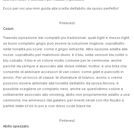
Ecco per voi una mini guida alla scelta dell’abito da sposo perfetto!
Pinterest
Colori
.
Traendo ispirazione dai completi più tradizionali, quali tight e mezzo tight,
un buon completo grigio può essere la soluzione migliore, soprattutto
nelle tonalità più scure, come il grigio antracite. Altra opzione adatta alle
nozze, soprattutto per matrimoni diurni, è il blu, nelle versioni blu notte o
blu cobalto. Il blu è un colore molto comune per le cerimonie, anche
perché da sempre è associato alle divise militari. Inoltre, è una tinta che
consente di abbinare accessori di vari colori, come gilet e panciotti in
avorio. Per un tocco di classe, le sfumature di bianco, avorio o crema
possono essere abbinate alla tonalità dell’abito da sposa.Ancora, è
possibile scegliere un completo nero, anche se quest’ultimo colore è
solitamente associato allo smoking, abito non propriamente adatto a una
cerimonia, ma ammesso dal galateo per eventi serali con rito fissato a
partire dalle 17.00 in poi e con dress code black tie.
Pinterest
Abito spezzato.