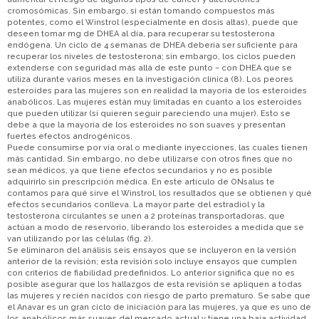
cromosómicas. Sin embargo, si están tomando compuestos más
potentes, como el Winstrol (especialmente en dosis altas), puede que
deseen tomar mg de DHEA al día, para recuperar su testosterona
endógena. Un ciclo de 4 semanas de DHEA debería ser suficiente para
recuperar los niveles de testosterona; sin embargo, los ciclos pueden
extenderse con seguridad más allá de este punto – con DHEA que se
utiliza durante varios meses en la investigación clínica (8). Los peores
esteroides para las mujeres son en realidad la mayoría de los esteroides
anabólicos. Las mujeres están muy limitadas en cuanto a los esteroides
que pueden utilizar (si quieren seguir pareciendo una mujer). Esto se
debe a que la mayoría de los esteroides no son suaves y presentan
fuertes efectos androgénicos.
Puede consumirse por vía oral o mediante inyecciones, las cuales tienen
más cantidad. Sin embargo, no debe utilizarse con otros fines que no
sean médicos, ya que tiene efectos secundarios y no es posible
adquirirlo sin prescripción médica. En este artículo de ONsalus te
contamos para qué sirve el Winstrol, los resultados que se obtienen y qué
efectos secundarios conlleva. La mayor parte del estradiol y la
testosterona circulantes se unen a 2 proteínas transportadoras, que
actúan a modo de reservorio, liberando los esteroides a medida que se
van utilizando por las células (fig. 2).
Se eliminaron del análisis seis ensayos que se incluyeron en la versión
anterior de la revisión; esta revisión solo incluye ensayos que cumplen
con criterios de fiabilidad predefinidos. Lo anterior significa que no es
posible asegurar que los hallazgos de esta revisión se apliquen a todas
las mujeres y recién nacidos con riesgo de parto prematuro. Se sabe que
el Anavar es un gran ciclo de iniciación para las mujeres, ya que es uno de
los anabólicos más suaves del mercado actual y tiene una baja actividad