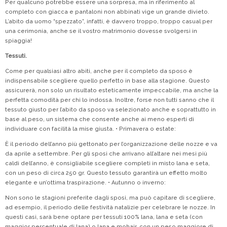
Per qualcuno potrebbe essere una sorpresa, ma in riferimento al
completo con giacca e pantaloni non abbinati vige un grande divieto.
L’abito da uomo “spezzato”, infatti, è davvero troppo, troppo casual per
una cerimonia, anche se il vostro matrimonio dovesse svolgersi in
spiaggia!
Tessuti.
Come per qualsiasi altro abiti, anche per il completo da sposo è
indispensabile scegliere quello perfetto in base alla stagione. Questo
assicurerà, non solo un risultato esteticamente impeccabile, ma anche la
perfetta comodità per chi lo indossa. Inoltre, forse non tutti sanno che il
tessuto giusto per l’abito da sposo va selezionato anche e soprattutto in
base al peso, un sistema che consente anche ai meno esperti di
individuare con facilità la mise giusta. • Primavera o estate:
È il periodo dell’anno più gettonato per l’organizzazione delle nozze e va
da aprile a settembre. Per gli sposi che arrivano all’altare nei mesi più
caldi dell’anno, è consigliabile scegliere completi in misto lana e seta,
con un peso di circa 250 gr. Questo tessuto garantirà un effetto molto
elegante e un’ottima traspirazione. • Autunno o inverno:
Non sono le stagioni preferite dagli sposi, ma può capitare di scegliere,
ad esempio, il periodo delle festività natalizie per celebrare le nozze. In
questi casi, sarà bene optare per tessuti 100% lana, lana e seta (con
maggior percentuale di lana) o lana e mohair, con un peso maggiore di