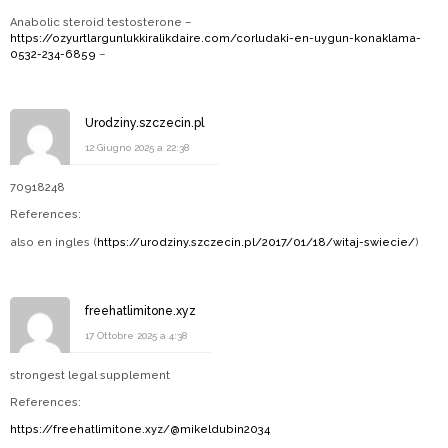
Anabolic steroid testosterone –
https://ozyurtlargunlukkiralikdaire.com/corludaki-en-uygun-konaklama-
0532-234-6859
–
Urodziny.szczecin.pl
12 Giugno 2025 a 22:38
70918248
References:
also en ingles (
https://urodziny.szczecin.pl/2017/01/18/witaj-swiecie/
)
freehatlimitone.xyz
17 Ottobre 2025 a 4:38
strongest legal supplement
References:
https://freehatlimitone.xyz/@mikeldubin2034