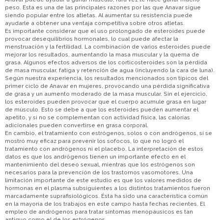
peso. Esta es una de las principales razones por las que Anavar sigue
siendo popular entre los atletas. Al aumentar su resistencia puede
ayudarle a obtener una ventaja competitiva sobre otros atletas.
Es importante considerar que el uso prolongado de esteroides puede
provocar desequilibrios hormonales, lo cual puede afectar la
menstruación y la fertilidad. La combinación de varios esteroides puede
mejorar los resultados, aumentando la masa muscular y la quema de
grasa. Algunos efectos adversos de los corticosteroides son la pérdida
de masa muscular, fatiga y retención de agua (incluyendo la cara de luna).
Según nuestra experiencia, los resultados mencionados son típicos del
primer ciclo de Anavar en mujeres, provocando una pérdida significativa
de grasa y un aumento moderado de la masa muscular. Sin el ejercicio,
los esteroides pueden provocar que el cuerpo acumule grasa en lugar
de músculo. Esto se debe a que los esteroides pueden aumentar el
apetito, y si no se complementan con actividad física, las calorías
adicionales pueden convertirse en grasa corporal.
En cambio, el tratamiento con estrógenos, solos o con andrógenos, sí se
mostró muy eficaz para prevenir los sofocos, lo que no logró el
tratamiento con andrógenos ni el placebo. La interpretación de estos
datos es que los andrógenos tienen un importante efecto en el
mantenimiento del deseo sexual, mientras que los estrógenos son
necesarios para la prevención de los trastornos vasomotores. Una
limitación importante de este estudio es que los valores medidos de
hormonas en el plasma subsiguientes a los distintos tratamientos fueron
marcadamente suprafisiológicos. Ésta ha sido una característica común
en la mayoría de los trabajos en este campo hasta fechas recientes. El
empleo de andrógenos para tratar síntomas menopáusicos es tan
antiguo como el de los estrógenos.