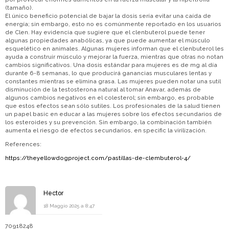
(tamaño).
El único beneficio potencial de bajar la dosis sería evitar una caída de
energía; sin embargo, esto no es comúnmente reportado en los usuarios
de Clen. Hay evidencia que sugiere que el clenbuterol puede tener
algunas propiedades anabólicas, ya que puede aumentar el músculo
esquelético en animales. Algunas mujeres informan que el clenbuterol les
ayuda a construir músculo y mejorar la fuerza, mientras que otras no notan
cambios significativos. Una dosis estándar para mujeres es de mg al día
durante 6-8 semanas, lo que producirá ganancias musculares lentas y
constantes mientras se elimina grasa. Las mujeres pueden notar una sutil
disminución de la testosterona natural al tomar Anavar, además de
algunos cambios negativos en el colesterol; sin embargo, es probable
que estos efectos sean sólo sutiles. Los profesionales de la salud tienen
un papel basic en educar a las mujeres sobre los efectos secundarios de
los esteroides y su prevención. Sin embargo, la combinación también
aumenta el riesgo de efectos secundarios, en specific la virilización.
References:
https://theyellowdogproject.com/pastillas-de-clembuterol-4/
Hector
18 Maggio 2025 a 8:47
70918248