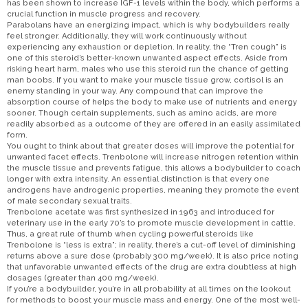
has been shown to increase IGF-1 levels within the body, which performs a
crucial function in muscle progress and recovery.
Parabolans have an energizing impact, which is why bodybuilders really
feel stronger. Additionally, they will work continuously without
experiencing any exhaustion or depletion. In reality, the “Tren cough” is
one of this steroid’s better-known unwanted aspect effects. Aside from
risking heart harm, males who use this steroid run the chance of getting
man boobs. If you want to make your muscle tissue grow, cortisol is an
enemy standing in your way. Any compound that can improve the
absorption course of helps the body to make use of nutrients and energy
sooner. Though certain supplements, such as amino acids, are more
readily absorbed as a outcome of they are offered in an easily assimilated
form.
You ought to think about that greater doses will improve the potential for
unwanted facet effects. Trenbolone will increase nitrogen retention within
the muscle tissue and prevents fatigue, this allows a bodybuilder to coach
longer with extra intensity. An essential distinction is that every one
androgens have androgenic properties, meaning they promote the event
of male secondary sexual traits.
Trenbolone acetate was first synthesized in 1963 and introduced for
veterinary use in the early 70’s to promote muscle development in cattle.
Thus, a great rule of thumb when cycling powerful steroids like
Trenbolone is “less is extra”; in reality, there’s a cut-off level of diminishing
returns above a sure dose (probably 300 mg/week). It is also price noting
that unfavorable unwanted effects of the drug are extra doubtless at high
dosages (greater than 400 mg/week).
If you’re a bodybuilder, you’re in all probability at all times on the lookout
for methods to boost your muscle mass and energy. One of the most well-