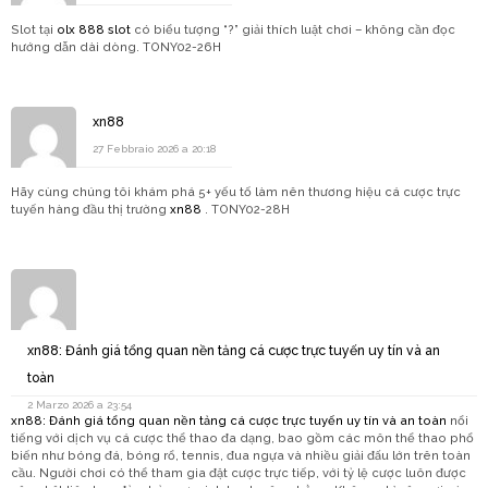
Slot tại
olx 888 slot
có biểu tượng “?” giải thích luật chơi – không cần đọc
hướng dẫn dài dòng. TONY02-26H
xn88
27 Febbraio 2026 a 20:18
Hãy cùng chúng tôi khám phá 5+ yếu tố làm nên thương hiệu cá cược trực
tuyến hàng đầu thị trường
xn88
. TONY02-28H
xn88: Đánh giá tổng quan nền tảng cá cược trực tuyến uy tín và an
toàn
2 Marzo 2026 a 23:54
xn88: Đánh giá tổng quan nền tảng cá cược trực tuyến uy tín và an toàn
nổi
tiếng với dịch vụ cá cược thể thao đa dạng, bao gồm các môn thể thao phổ
biến như bóng đá, bóng rổ, tennis, đua ngựa và nhiều giải đấu lớn trên toàn
cầu. Người chơi có thể tham gia đặt cược trực tiếp, với tỷ lệ cược luôn được