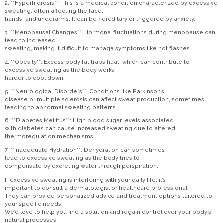
2. **Hyperhidrosis**: This is a medical condition characterized by excessive
sweating, often affecting the face,
hands, and underarms. It can be hereditary or triggered by anxiety.
3. **Menopausal Changes**: Hormonal fluctuations during menopause can
lead to increased
sweating, making it difficult to manage symptoms like hot flashes.
4. **Obesity**: Excess body fat traps heat, which can contribute to
excessive sweating as the body works
harder to cool down.
5. **Neurological Disorders**: Conditions like Parkinson’s
disease or multiple sclerosis can affect sweat production, sometimes
leading to abnormal sweating patterns.
6. **Diabetes Mellitus**: High blood sugar levels associated
with diabetes can cause increased sweating due to altered
thermoregulation mechanisms.
7. **Inadequate Hydration**: Dehydration can sometimes
lead to excessive sweating as the body tries to
compensate by excreting water through perspiration.
If excessive sweating is interfering with your daily life, it’s
important to consult a dermatologist or healthcare professional.
They can provide personalized advice and treatment options tailored to
your specific needs.
We’d love to help you find a solution and regain control over your body’s
natural processes!