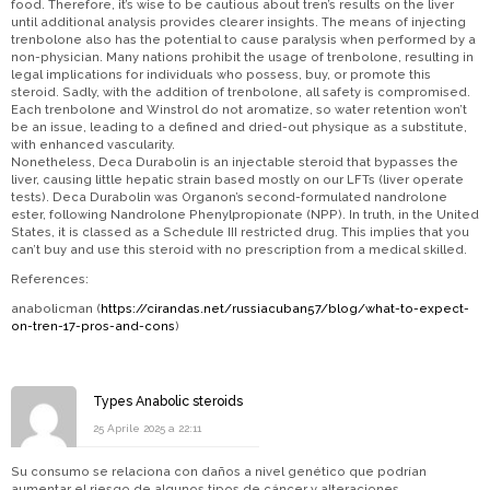
food. Therefore, it’s wise to be cautious about tren’s results on the liver
until additional analysis provides clearer insights. The means of injecting
trenbolone also has the potential to cause paralysis when performed by a
non-physician. Many nations prohibit the usage of trenbolone, resulting in
legal implications for individuals who possess, buy, or promote this
steroid. Sadly, with the addition of trenbolone, all safety is compromised.
Each trenbolone and Winstrol do not aromatize, so water retention won’t
be an issue, leading to a defined and dried-out physique as a substitute,
with enhanced vascularity.
Nonetheless, Deca Durabolin is an injectable steroid that bypasses the
liver, causing little hepatic strain based mostly on our LFTs (liver operate
tests). Deca Durabolin was Organon’s second-formulated nandrolone
ester, following Nandrolone Phenylpropionate (NPP). In truth, in the United
States, it is classed as a Schedule III restricted drug. This implies that you
can’t buy and use this steroid with no prescription from a medical skilled.
References:
anabolicman (
https://cirandas.net/russiacuban57/blog/what-to-expect-
on-tren-17-pros-and-cons
)
Types Anabolic steroids
25 Aprile 2025 a 22:11
Su consumo se relaciona con daños a nivel genético que podrían
aumentar el riesgo de algunos tipos de cáncer y alteraciones