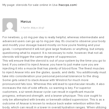
My page: steroids for sale online in Usa (
haccp1.com
)
Marcus
7 Aprile 2025 a 22:57
For newbies, 5-10 mg per day is really helpful, whereas intermediate and
advanced users can go up to mg per day. It’s crucial to observe your body
and modify your dosage based mostly on how you’re feeling and your
goals. I comprehend it will not give large features or anything, but simply
questioning what to expect. It is necessary to note, however, that not all
steroids will trigger the same degree of suppression.
This will ensure that the steroid is out of your system by the time you go to
bed. If you select to inject Anavar, you have to just make sure you are
injecting it into a muscle that has plenty of blood flow. The finest muscles
to inject Anavar into are the glutes, quads, and delts. You additionally must
take into consideration your personal personal tolerance to the drug.
Some girls select to stack Anavar with Winstrol for much more
pronounced fats loss. Whereas this will lead to spectacular results, it also
increases the risk of side effects, so warning is key. For superior
customers, a 12-week Anavar cycle can result in significant muscle
progress, enhanced strength, and a leaner physique. This size ought to
only be attempted with breaks or beneath skilled supervision. This is as a
outcome of Anavar is known to reduce back water retention within the
body, which can result in a lower in overall hydration ranges. When utilizing