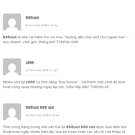
888slot
8 Gennaio 2026 a 10:23
888slot
là nhà cái hiếm hoi có mục “Hướng dẫn chơi slot cho người mới” –
học nhanh, chơi giỏi, thắng lớn! TONY01-06H
s666
17 Gennaio 2026 a 1:32
Nhiều slot tại
s666
có tính năng “buy bonus” – trả thêm một chút để kích
hoạt vòng quay thưởng ngay lập tức. Siêu hấp dẫn! TONY01-16
888slot 888 slot
29 Gennaio 2026 a 10:40
Tính công bằng trong mỗi ván bài tại
888slot 888 slot
được bảo đảm bởi
thuật toán ngẫu nhiên hiện đại, loại bỏ hoàn toàn các yếu tố can thiệp từ