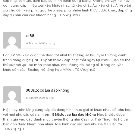
cập nhật liên tục, đảm bảo sự minh bạch công bằng. Không chỉ vậy, nơi này
còn cung cấp nhiều loại kèo khác nhau, từ kèo châu Âu, kèo châu Á, kèo tài
xỉu cho đến kèo phạt góc, kèo hiệp phụ nhiều hình thức cược khác, đáp ứng
đầy đủ nhu cầu của khách hàng. TONY03-02O
xn88
11 Marzo 2026 a 14:13
Hơn 1.000+ kèo cược thể thao tốt nhất thị trường sở hữu tỷ lệ thưởng cạnh
tranh đang được 3 NPH Sportsbook cập nhật mỗi ngày tại xn88 . Bạn có thể
thử sức với 40+ bộ môn khác nhau như: Bóng đá, bóng rổ, bóng chuyền,
khúc côn cầu, Boxing, võ tổng hợp MMA,… TONY03-11O
888slot có lừa đảo không
14 Marzo 2026 a 4:54
Hiện nay, nền tảng cung cấp đa dạng hình thức giải trí khác nhau để phù hợp
với mọi nhu cầu của anh em.
888slot có lừa đảo không
Ngoài việc được
tham gia vào các danh mục truyền thống như Casino, Thể Thao, Nổ Hũ thì
bạn còn được khám phá nhiều loại hình đặc sắc mới như Đá Gà, Bắn Cá.
TONY03-13H