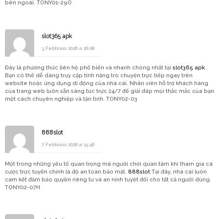
bên ngoài. TONY01-29O
slot365 apk
3 Febbraio 2026 a 16:08
Đây là phương thức liên hệ phổ biến và nhanh chóng nhất tại
slot365 apk
.
Bạn có thể dễ dàng truy cập tính năng trò chuyện trực tiếp ngay trên
website hoặc ứng dụng di động của nhà cái. Nhân viên hỗ trợ khách hàng
của trang web luôn sẵn sàng túc trực 24/7 để giải đáp mọi thắc mắc của bạn
một cách chuyên nghiệp và tận tình. TONY02-03
888slot
7 Febbraio 2026 a 15:46
Một trong những yếu tố quan trọng mà người chơi quan tâm khi tham gia cá
cược trực tuyến chính là độ an toàn bảo mật.
888slot
Tại đây, nhà cái luôn
cam kết đảm bảo quyền riêng tư và an ninh tuyệt đối cho tất cả người dùng.
TONY02-07H