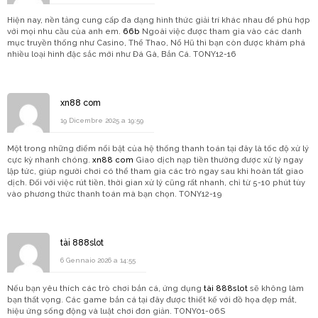
Hiện nay, nền tảng cung cấp đa dạng hình thức giải trí khác nhau để phù hợp
với mọi nhu cầu của anh em.
66b
Ngoài việc được tham gia vào các danh
mục truyền thống như Casino, Thể Thao, Nổ Hũ thì bạn còn được khám phá
nhiều loại hình đặc sắc mới như Đá Gà, Bắn Cá. TONY12-16
xn88 com
19 Dicembre 2025 a 19:59
Một trong những điểm nổi bật của hệ thống thanh toán tại đây là tốc độ xử lý
cực kỳ nhanh chóng.
xn88 com
Giao dịch nạp tiền thường được xử lý ngay
lập tức, giúp người chơi có thể tham gia các trò ngay sau khi hoàn tất giao
dịch. Đối với việc rút tiền, thời gian xử lý cũng rất nhanh, chỉ từ 5-10 phút tùy
vào phương thức thanh toán mà bạn chọn. TONY12-19
tài 888slot
6 Gennaio 2026 a 14:55
Nếu bạn yêu thích các trò chơi bắn cá, ứng dụng
tài 888slot
sẽ không làm
bạn thất vọng. Các game bắn cá tại đây được thiết kế với đồ họa đẹp mắt,
hiệu ứng sống động và luật chơi đơn giản. TONY01-06S