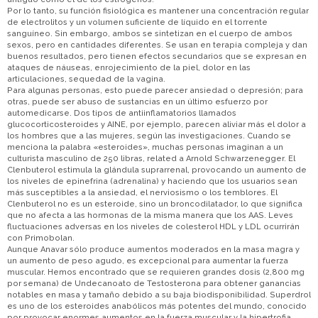
Por lo tanto, su función fisiológica es mantener una concentración regular
de electrolitos y un volumen suficiente de líquido en el torrente
sanguíneo. Sin embargo, ambos se sintetizan en el cuerpo de ambos
sexos, pero en cantidades diferentes. Se usan en terapia compleja y dan
buenos resultados, pero tienen efectos secundarios que se expresan en
ataques de náuseas, enrojecimiento de la piel, dolor en las
articulaciones, sequedad de la vagina.
Para algunas personas, esto puede parecer ansiedad o depresión; para
otras, puede ser abuso de sustancias en un último esfuerzo por
automedicarse. Dos tipos de antiinflamatorios llamados
glucocorticosteroides y AINE, por ejemplo, parecen aliviar más el dolor a
los hombres que a las mujeres, según las investigaciones. Cuando se
menciona la palabra «esteroides», muchas personas imaginan a un
culturista masculino de 250 libras, related a Arnold Schwarzenegger. El
Clenbuterol estimula la glándula suprarrenal, provocando un aumento de
los niveles de epinefrina (adrenalina) y haciendo que los usuarios sean
más susceptibles a la ansiedad, el nerviosismo o los temblores. El
Clenbuterol no es un esteroide, sino un broncodilatador, lo que significa
que no afecta a las hormonas de la misma manera que los AAS. Leves
fluctuaciones adversas en los niveles de colesterol HDL y LDL ocurrirán
con Primobolan.
Aunque Anavar sólo produce aumentos moderados en la masa magra y
un aumento de peso agudo, es excepcional para aumentar la fuerza
muscular. Hemos encontrado que se requieren grandes dosis (2,800 mg
por semana) de Undecanoato de Testosterona para obtener ganancias
notables en masa y tamaño debido a su baja biodisponibilidad. Superdrol
es uno de los esteroides anabólicos más potentes del mundo, conocido
por provocar enormes aumentos en la fuerza muscular y la hipertrofia