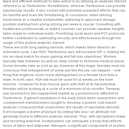
liked and efficient methods to take action is by utilizing an anabolic steroid
referred to as Trenbolone. Nonetheless, whereas Trenbolone can provide
spectacular results, it also comes with potential unwanted effects that can
be harmful and even life-threatening. In conclusion, when utilizing
trenbolone as a newbie bodybuilder, adhering to approved dosage
pointers starting from 50mg-100mg per week is crucial. Consulting with
healthcare professionals or skilled coaches can provide valuable insights
tailor-made to individual wants. Prioritizing cycle assist and PCT protocols
further contributes to optimizing security and effectiveness through the
usage of this potent anabolic steroid.
These are both long-lasting steroids, which makes them ideal for an
extended cycle. Like HGH, Trenbolone also will increase IGF-1, making this
mix an ideal match for mass-gaining and fat-loss objectives. Women
typically take between 1iu and 2iu daily, similar to feminine medical doses.
Some females take as a lot as 4iu, however at this stage, females must be
conscious that enlargement of areas just like the jaw can happen – one
thing that might be much more distinguished on a female face than a
male. In both case, HGH will must be used for 12 weeks on the bare
minimal – however for true muscle gains with HGH at its full potential,
females will be looking at a cycle of a minimum of six months. Trenavar
was launched to the supplement market as a prohormone different to
Trenbolone. It gained reputation in the early 2010s when researchers and
complement manufacturers sought to develop a potent, oral-based
anabolic compound that could mimic the results of injectable steroids.
It encourages a leaner physique by selling fats loss—an attribute not
generally found in different anabolic steroids. Thus, with disciplined intake
and recurring exercise, bodybuilders can anticipate a body that reflects
hours of labor and willpower. Nitrogen, a significant component of protein,