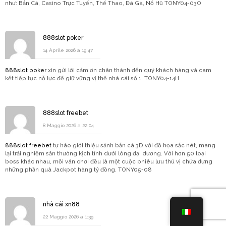
như: Bắn Cá, Casino Trực Tuyến, Thể Thao, Đá Gà, Nổ Hũ TONY04-03O
888slot poker
14 Aprile 2026 a 19:47
888slot poker
xin gửi lời cảm ơn chân thành đến quý khách hàng và cam
kết tiếp tục nỗ lực để giữ vững vị thế nhà cái số 1. TONY04-14H
888slot freebet
8 Maggio 2026 a 22:04
888slot freebet
tự hào giới thiệu sảnh bắn cá 3D với đồ họa sắc nét, mang
lại trải nghiệm săn thưởng kịch tính dưới lòng đại dương. Với hơn 50 loại
boss khác nhau, mỗi ván chơi đều là một cuộc phiêu lưu thú vị chứa đựng
những phần quà Jackpot hàng tỷ đồng. TONY05-08
nhà cái xn88
22 Maggio 2026 a 1:39