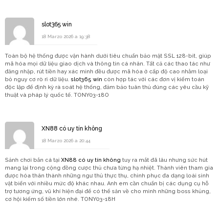
slot365 win
18 Marzo 2026 a 19:38
Toàn bộ hệ thống được vận hành dưới tiêu chuẩn bảo mật SSL 128-bit, giúp
mã hóa mọi dữ liệu giao dịch và thông tin cá nhân. Tất cả các thao tác như
đăng nhập, rút tiền hay xác minh đều được mã hóa ở cấp độ cao nhằm loại
bỏ nguy cơ rò rỉ dữ liệu.
slot365 win
còn hợp tác với các đơn vị kiểm toán
độc lập để định kỳ rà soát hệ thống, đảm bảo tuân thủ đúng các yêu cầu kỹ
thuật và pháp lý quốc tế. TONY03-18O
XN88 có uy tín không
18 Marzo 2026 a 20:44
Sảnh chơi bắn cá tại
XN88 có uy tín không
tuy ra mắt đã lâu nhưng sức hút
mang lại trong cộng đồng cược thủ chưa từng hạ nhiệt. Thành viên tham gia
được hóa thân thành những ngư thủ thực thụ, chinh phục đa dạng loài sinh
vật biển với nhiều mức độ khác nhau. Anh em cần chuẩn bị các dụng cụ hỗ
trợ tương ứng, vũ khí hiện đại để có thể săn về cho mình những boss khủng,
cơ hội kiếm số tiền lớn nhé. TONY03-18H