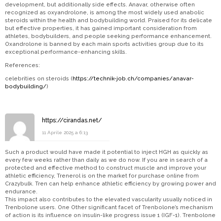
development, but additionally side effects. Anavar, otherwise often
recognized as oxyandrolone, is among the most widely used anabolic
steroids within the health and bodybuilding world. Praised for its delicate
but effective properties, it has gained important consideration from
athletes, bodybuilders, and people seeking performance enhancement.
Oxandrolone is banned by each main sports activities group due to its
exceptional performance-enhancing skills.
References:
celebrities on steroids (
https://technik-job.ch/companies/anavar-
bodybuilding/
)
https://cirandas.net/
11 Aprile 2025 a 6:13
Such a product would have made it potential to inject HGH as quickly as
every few weeks rather than daily as we do now. If you are in search of a
protected and effective method to construct muscle and improve your
athletic efficiency, Trenerol is on the market for purchase online from
Crazybulk. Tren can help enhance athletic efficiency by growing power and
endurance.
This impact also contributes to the elevated vascularity usually noticed in
Trenbolone users. One Other significant facet of Trenbolone’s mechanism
of action is its influence on insulin-like progress issue 1 (IGF-1). Trenbolone