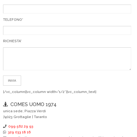
TELEFONO*
RICHIESTA*
[/vc_column][vc_column width=”1/2″][vc_column_text]
COMES UOMO 1974
unica sede; Piazza Verdi
74023 Grottaglie | Taranto
099 562 29 93
329 033 18 16