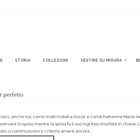
E
STORIA
COLLEZIONI
VESTIRE SU MISURA
B
t perfetto
 vero, anche noi, come molti invitati a nozze e come Katherine Marie Hei
sservare lo sposo mentre la sposa fa il suo ingresso trionfale in chiesa
olto ci commuovono e ci fanno amare ancora…