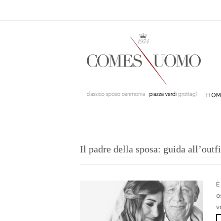
HOM
Il padre della sposa: guida all’outfi
È
o
v