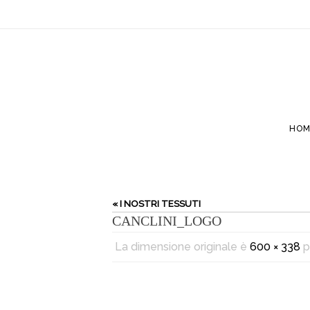
HOM
« I NOSTRI TESSUTI
CANCLINI_LOGO
La dimensione originale è
600 × 338
p