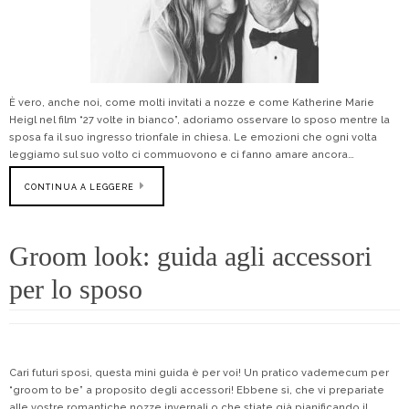
È vero, anche noi, come molti invitati a nozze e come Katherine Marie
Heigl nel film “27 volte in bianco”, adoriamo osservare lo sposo mentre la
sposa fa il suo ingresso trionfale in chiesa. Le emozioni che ogni volta
leggiamo sul suo volto ci commuovono e ci fanno amare ancora…
CONTINUA A LEGGERE
Groom look: guida agli accessori
per lo sposo
Cari futuri sposi, questa mini guida è per voi! Un pratico vademecum per
“groom to be” a proposito degli accessori! Ebbene sì, che vi prepariate
alle vostre romantiche nozze invernali o che stiate già pianificando il