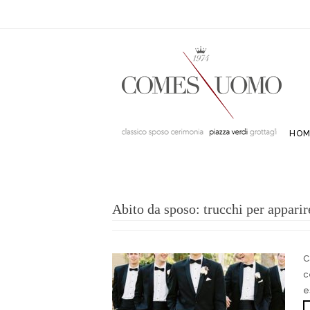
HOM
Abito da sposo: trucchi per apparire
C
c
e