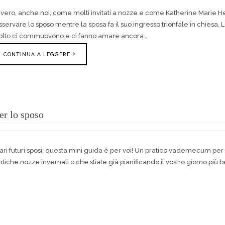
 vero, anche noi, come molti invitati a nozze e come Katherine Marie Hei
sservare lo sposo mentre la sposa fa il suo ingresso trionfale in chiesa
olto ci commuovono e ci fanno amare ancora…
CONTINUA A LEGGERE
er lo sposo
ari futuri sposi, questa mini guida è per voi! Un pratico vademecum per
tiche nozze invernali o che stiate già pianificando il vostro giorno più 