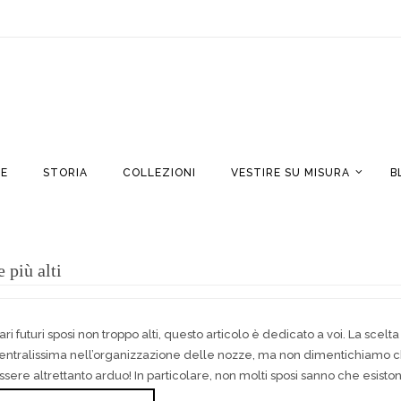
E
STORIA
COLLEZIONI
VESTIRE SU MISURA
B
 più alti
ari futuri sposi non troppo alti, questo articolo è dedicato a voi. La sce
entralissima nell’organizzazione delle nozze, ma non dimentichiamo che
ssere altrettanto arduo! In particolare, non molti sposi sanno che esisto